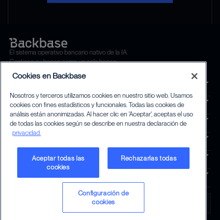
El sistema operativo bancario nativo de la IA.
Gestione su banco como un solo banco.
Cookies en Backbase
PLATAFORMA
Nosotros y terceros utilizamos cookies en nuestro sitio web. Usamos
SOLUCIONES
cookies con fines estadísticos y funcionales. Todas las cookies de
análisis están anonimizadas. Al hacer clic en 'Aceptar', aceptas el uso
SEGMENTOS
de todas las cookies según se describe en nuestra declaración de
privacidad.
SERVICIOS
La primera plataforma de crecimiento impulsada por IA para banco
PERSPECTIVAS
Aceptar todas las
Rechazarlas todas
cookies
EMPRESA
IDIOMA
Configuración de
cookies
Latin America • Español
Términos y condiciones legales
Política de privacidad