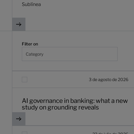
Sublínea
Filter on
Category
AI governance in banking: what a new study on groundi
3 de agosto de 2026
AI governance in banking: what a new
study on grounding reveals
How commercial banks make continuous relationship in