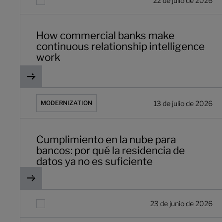
22 de julio de 2026
How commercial banks make
continuous relationship intelligence
work
Cumplimiento en la nube para bancos: por qué la residen
13 de julio de 2026
MODERNIZATION
Cumplimiento en la nube para
bancos: por qué la residencia de
datos ya no es suficiente
Governance: Why fewer than 10% of banks have AI in pr
23 de junio de 2026