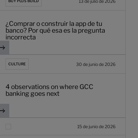
13 de julio de 2026
BUY PLUS BUILD
¿Comprar o construir la app de tu
banco? Por qué esa es la pregunta
incorrecta
ción a la apertura de cuentas
 observations on where GCC banking goes next
30 de junio de 2026
CULTURE
4 observations on where GCC
banking goes next
ficando, afinando y rediseñando de cara a 2027
eflexión de mitad de año y ajuste de rumbo para la banca com
15 de junio de 2026