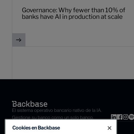
Governance: Why fewer than 10% of
banks have AI in production at scale
El sistema operativo bancario nativo de la IA.
Gestione su banco como un solo banco.
Cookies en Backbase