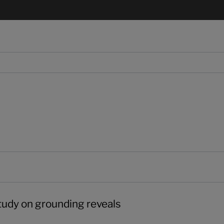
ng reveals
tudy on grounding reveals