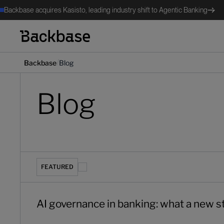
Backbase acquires Kasisto, leading industry shift to Agentic Banking
/
Backbase
Blog
Blog
AI governance in banking: what a new study on groundi
FEATURED
AI governance in banking: what a new s