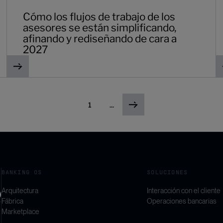
Cómo los flujos de trabajo de los
asesores se están simplificando,
afinando y rediseñando de cara a
2027
1
...
BANKING OS
SOLUCIONES
Arquitectura
Interacción con el cliente
Fábrica
Operaciones bancarias
Marketplace