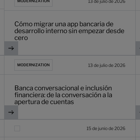
13 de julio de 2026
MODERNIZATION
Cómo migrar una app bancaria de
desarrollo interno sin empezar desde
cero
cia de datos ya no es suficiente
Banca conversacional e inclusión financiera: de la conversa
4
13 de julio de 2026
MODERNIZATION
Banca conversacional e inclusión
financiera: de la conversación a la
apertura de cuentas
oduction at scale
Cómo los flujos de trabajo de los asesores se están simpli
R
15 de junio de 2026