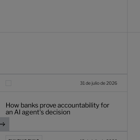
ow banks prove accountability for an AI agent's decision
31 de julio de 2026
How banks prove accountability for
an AI agent's decision
mpezar desde cero
Comprar o construir la app de tu banco? Por qué esa es la pre