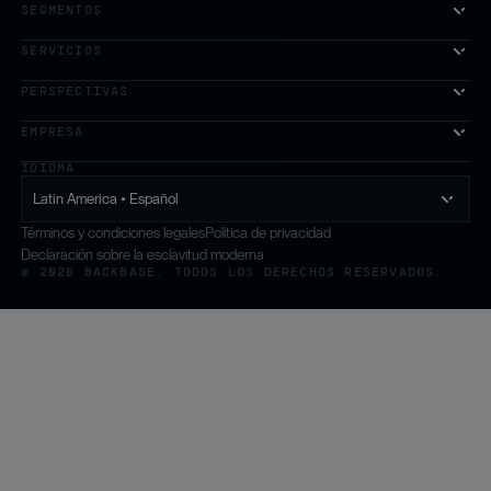
SEGMENTOS
SERVICIOS
La primera plataforma de crecimiento impulsada por IA para
PERSPECTIVAS
EMPRESA
IDIOMA
Latin America • Español
Términos y condiciones legales
Política de privacidad
Declaración sobre la esclavitud moderna
© 2026 BACKBASE. TODOS LOS DERECHOS RESERVADOS.