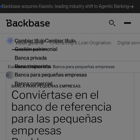
Backbase acquires Kasisto, leading industry shift to Agentic Banking
Search
Cambiar título
Cambiar título
Visión general
Onboarding & Loan Origination
Digital se
Gestión patrimonial
Banca privada
Banca minorista
/
/
Backbase
Segmentos
Banca para pequeñas empresas
Banca para pequeñas empresas
Banca comercial
BANCA PARA PEQUEÑAS EMPRESAS
Conviértase en el
banco de referencia
para las pequeñas
empresas