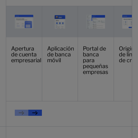
Apertura
Aplicación
Portal de
Origina
de cuenta
de banca
banca
de líne
empresarial
móvil
para
de créd
pequeñas
empresas
Previous
Próxima