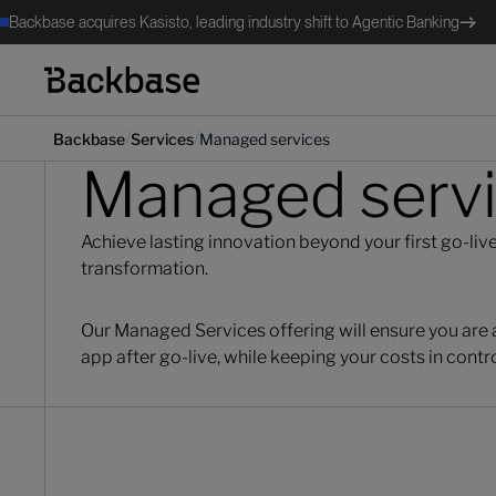
Backbase acquires Kasisto, leading industry shift to Agentic Banking
/
/
Backbase
Services
Managed services
Managed serv
Achieve lasting innovation beyond your first go-liv
transformation.
Our Managed Services offering will ensure you are a
app after go-live, while keeping your costs in contro