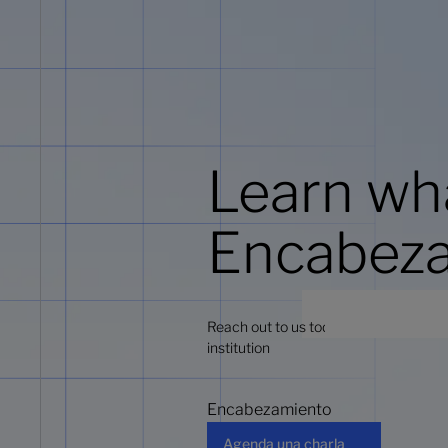
Learn wha
Encabez
Reach out to us today to schedule a de
institution
Encabezamiento
Agenda una charla
Agenda una charla