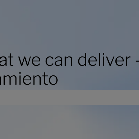
t we can deliver 
amiento
mo and find out the best solution for your financial