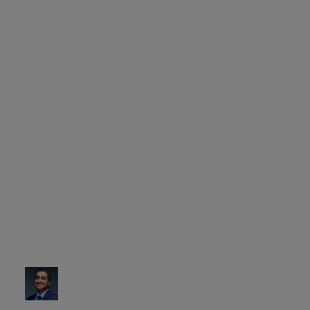
ai nostri clienti,
riducendo al
contempo i costi
operativi e il time-to-
market. Man mano che
progrediamo nel
nostro percorso di
crescita, siamo
entusiasti di
continuare questa
collaborazione,
promuovendo
l'innovazione e
l'eccellenza nel settore
bancario digitale.
Shameer Patel