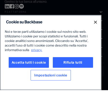
Gestisci la tua banca all'unisono.
PIATTAFORMA
SOLUZIONI
Cookie su Backbase
SEGMENTI
Noi e terze parti utilizziamo i cookie sul nostro sito web.
Utilizziamo i cookie per scopi statistici e funzionali. Tutti i
SERVIZI
cookie analitici sono anonimizzati. Cliccando su 'Accetta',
La prima piattaforma di crescita basata sull'intelligenza artifi
accetti l'uso di tutti i cookie come descritto nella nostra
APPROFONDIMENTI
informativa sulla
privacy.
COMPAGNIA
Accetta tutti i cookie
Rifiuta tutti
LINGUA
Italy • Italian
Impostazioni cookie
Termini e condizioni legali
Informativa sulla privacy
Dichiarazione sulla schiavitù moderna
© 2026 BACKBASE. TUTTI I DIRITTI RISERVATI.