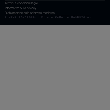
Termini e condizioni legali
Informativa sulla privacy
Dichiarazione sulla schiavitù moderna
© 2026 BACKBASE. TUTTI I DIRITTI RISERVATI.