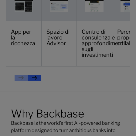
App per
Spazio di
Centro di
Percors
la
lavoro
consulenza e
propos
ricchezza
Advisor
approfondimenti
collabo
sugli
investimenti
Previous
Prossimo
Why Backbase
Backbase is the world’s first AI-powered banking
platform designed to turn ambitious banks into