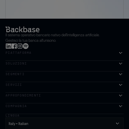
Il sistema operativo bancario nativo dell'intelligenza artificiale.
Gestisci la tua banca all'unisono.
PIATTAFORMA
SOLUZIONI
SEGMENTI
SERVIZI
La prima piattaforma di crescita basata sull'intelligenza artifi
APPROFONDIMENTI
COMPAGNIA
LINGUA
Italy • Italian