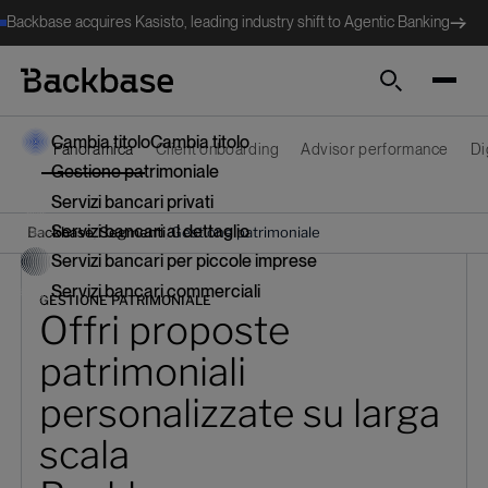
Backbase acquires Kasisto, leading industry shift to Agentic Banking
Cerca
Cambia titolo
Cambia titolo
Panoramica
Client onboarding
Advisor performance
Di
Gestione patrimoniale
Servizi bancari privati
Servizi bancari al dettaglio
/
/
Backbase
Segmenti
Gestione patrimoniale
Servizi bancari per piccole imprese
Servizi bancari commerciali
GESTIONE PATRIMONIALE
Offri proposte
patrimoniali
personalizzate su larga
scala