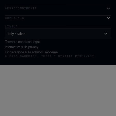
La prima piattaforma di crescita basata sull'intelligenza artifi
APPROFONDIMENTI
COMPAGNIA
LINGUA
Italy • Italian
Termini e condizioni legali
Informativa sulla privacy
Dichiarazione sulla schiavitù moderna
© 2026 BACKBASE. TUTTI I DIRITTI RISERVATI.