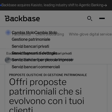
Backbase acquires Kasisto, leading industry shift to Agentic Banking
Cerca
Cambia titolo
Cambia titolo
Panoramica
Client onboarding
White-glove digital servic
Gestione patrimoniale
Servizi bancari privati
Servizi bancari al dettaglio
/
/
Backbase
Segmenti
Servizi bancari privati
/
Proposte olistiche di gestione patrimoniale
Servizi bancari per piccole imprese
Servizi bancari commerciali
PROPOSTE OLISTICHE DI GESTIONE PATRIMONIALE
Offri proposte
patrimoniali che si
evolvono con i tuoi
clienti