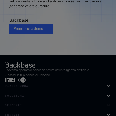
velocemente, offrire ai clienti percorsi senza interruzioni e
generare valore duraturo.
Backbase
Prenota una demo
Prenota una demo
Il sistema operativo bancario nativo dell'intelligenza artificiale.
Gestisci la tua banca all'unisono.
PIATTAFORMA
SOLUZIONI
SEGMENTI
SERVIZI