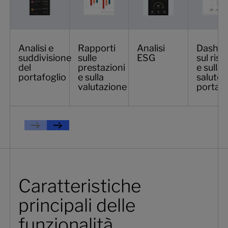
Analisi e
Rapporti
Analisi
Dashbo
suddivisione
sulle
ESG
sul risc
del
prestazioni
e sulla
portafoglio
e sulla
salute 
valutazione
portafo
Previous
Prossimo
Caratteristiche
principali delle
funzionalità