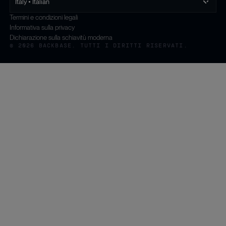
Italy • Italian
Termini e condizioni legali
Informativa sulla privacy
Dichiarazione sulla schiavitù moderna
© 2026 BACKBASE. TUTTI I DIRITTI RISERVATI.