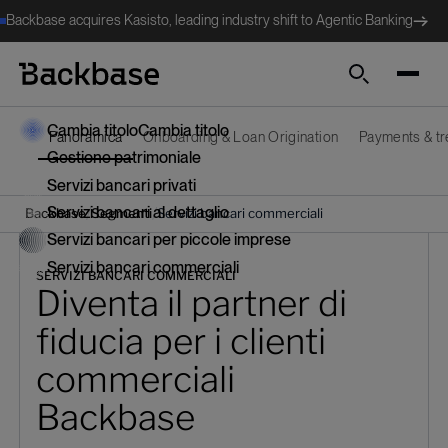
Backbase acquires Kasisto, leading industry shift to Agentic Banking
Cerca
Cambia titolo
Cambia titolo
Panoramica
Onboarding & Loan Origination
Payments & t
Gestione patrimoniale
Servizi bancari privati
Servizi bancari al dettaglio
/
/
Backbase
Segmenti
Servizi bancari commerciali
Servizi bancari per piccole imprese
Servizi bancari commerciali
SERVIZI BANCARI COMMERCIALI
Diventa il partner di
fiducia per i clienti
commerciali
Backbase