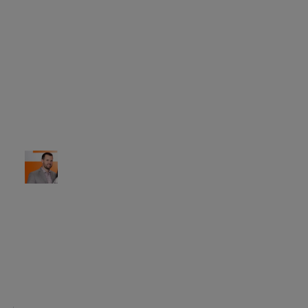
sul cliente, ma anche
per la flessibilità e la
funzionalità della
piattaforma,
fondamentali per
realizzare i nostri
obiettivi strategici a
lungo termine.
Colby Mangers
SVP, responsabile
dell'innovazione e
della trasformazione
digitale presso
EverBank