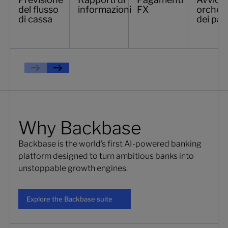
del flusso
informazioni
FX
orches
di cassa
dei pa
Previous
Prossimo
Why Backbase
Backbase is the world’s first AI-powered banking
platform designed to turn ambitious banks into
unstoppable growth engines.
Explore the Backbase suite
Explore the Backbase suite