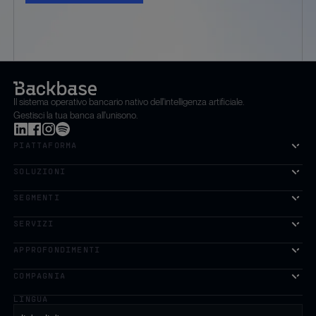
Il sistema operativo bancario nativo dell'intelligenza artificiale.
Gestisci la tua banca all'unisono.
PIATTAFORMA
SOLUZIONI
SEGMENTI
SERVIZI
La prima piattaforma di crescita basata sull'intelligenza artifi
APPROFONDIMENTI
COMPAGNIA
LINGUA