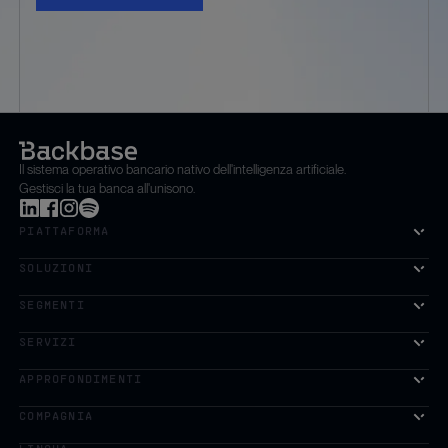
Il sistema operativo bancario nativo dell'intelligenza artificiale.
Gestisci la tua banca all'unisono.
PIATTAFORMA
SOLUZIONI
SEGMENTI
SERVIZI
La prima piattaforma di crescita basata sull'intelligenza artifi
APPROFONDIMENTI
COMPAGNIA