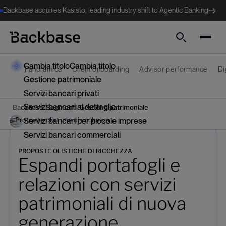
Backbase acquires Kasisto, leading industry shift to Agentic Banking
Cerca
Cambia titolo
Cambia titolo
Panoramica
Client onboarding
Advisor performance
Di
Gestione patrimoniale
Servizi bancari privati
Servizi bancari al dettaglio
/
/
Backbase
Segmenti
Gestione patrimoniale
/
Proposte olistiche di ricchezza
Servizi bancari per piccole imprese
Servizi bancari commerciali
PROPOSTE OLISTICHE DI RICCHEZZA
Espandi portafogli e
relazioni con servizi
patrimoniali di nuova
generazione