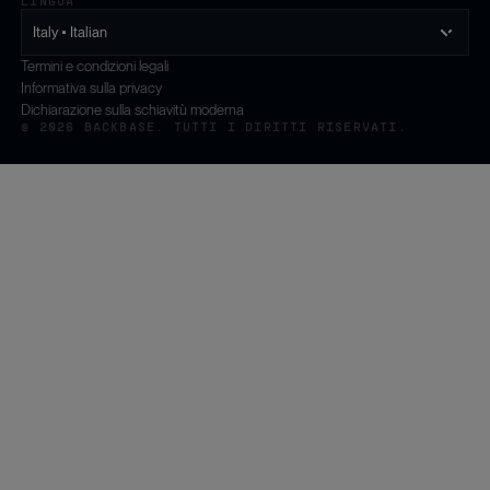
LINGUA
Italy • Italian
Termini e condizioni legali
Informativa sulla privacy
Dichiarazione sulla schiavitù moderna
© 2026 BACKBASE. TUTTI I DIRITTI RISERVATI.