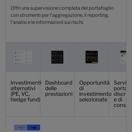
Offri una supervisione completa del portafoglio
con strumenti per l'aggregazione, il reporting,
l'analisi e le informazioni sui rischi.
Investimenti
Dashboard
Opportunità
Servizi 
alternativi
delle
di
portafo
(PE, VC,
prestazioni
investimento
discrez
hedge fund)
selezionate
e di
consul
Previous
Prossimo