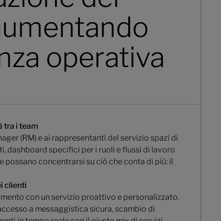
 aumentando
enza operativa
 tra i team
nager (RM) e ai rappresentanti del servizio spazi di
ti, dashboard specifici per i ruoli e flussi di lavoro
 possano concentrarsi su ciò che conta di più: il
 clienti
imento con un servizio proattivo e personalizzato.
le accesso a messaggistica sicura, scambio di
ti in tempo reale con il giusto mix di servizi