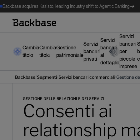
Backbase acquires Kasisto, leading industry shift to Agentic Banking
Servizi
Servizi
Servizi
bancari
S
Cambia
Cambia
Gestione
bancari
bancari
per
b
titolo
titolo
patrimoniale
al
privati
piccole
c
dettaglio
imprese
/
/
/
Backbase
Segmenti
Servizi bancari commerciali
Gestione del
GESTIONE DELLE RELAZIONI E DEI SERVIZI
Consenti ai
relationship 