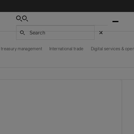
Cerca
Cerca
Cerca
 treasury management
International trade
Digital services & ope