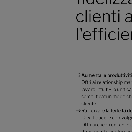
clienti
l'effici
Aumenta la produttività
Offri ai relationship ma
lavoro intuitivi e unifica
semplificati in modo che
cliente.
Rafforzare la fedeltà dei
Crea fiducia e coinvolg
Offri ai clienti un faci
documenti e aggiornamen