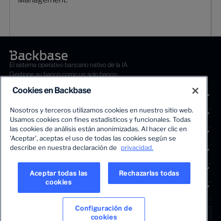
El sistema operativo bancario nativo de la IA.
Gestione su banco como un solo banco.
Cookies en Backbase
PLATAFORMA
Nosotros y terceros utilizamos cookies en nuestro sitio web.
SOLUCIONES
Usamos cookies con fines estadísticos y funcionales. Todas
las cookies de análisis están anonimizadas. Al hacer clic en
SEGMENTOS
'Aceptar', aceptas el uso de todas las cookies según se
describe en nuestra declaración de
privacidad.
SERVICIOS
La primera plataforma de crecimiento impulsada por IA para
PERSPECTIVAS
Aceptar todas las
Rechazarlas todas
cookies
EMPRESA
IDIOMA
Configuración de
Latin America • Español
cookies